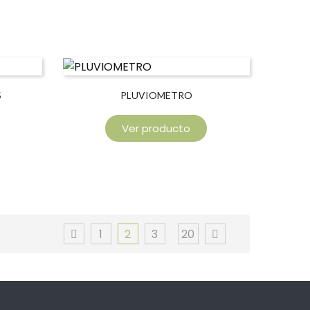
S
PLUVIOMETRO
Ver producto
1
2
3
20