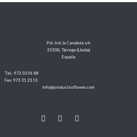
Pol. Ind. la Canaleta s/n
25300, Tàrrega (Lleida)
España
Tel.:
973 50 01 88
Fax:
973 31 23 51
info@productosflower.com