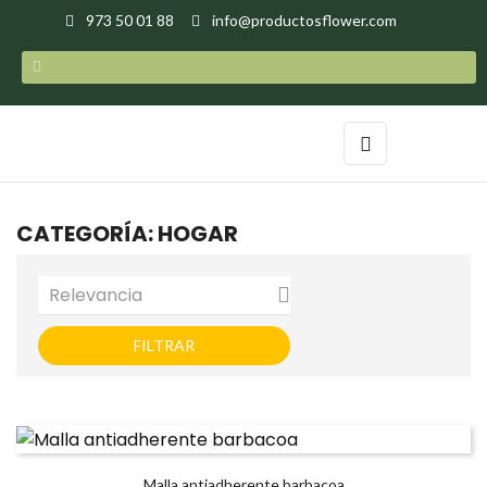
973 50 01 88
info@productosflower.com
Navegación
☰
de
HOGAR
palanca
CATEGORÍA: HOGAR
Relevancia

FILTRAR
Malla antiadherente barbacoa