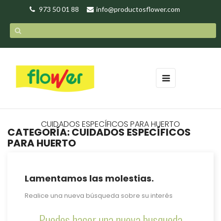
973 50 01 88
info@productosflower.com
Navegación
☰
de
palanca
CUIDADOS ESPECÍFICOS PARA HUERTO
CATEGORÍA: CUIDADOS ESPECÍFICOS
PARA HUERTO
Lamentamos las molestias.
Realice una nueva búsqueda sobre su interés
Puedes hacer una nueva busqueda