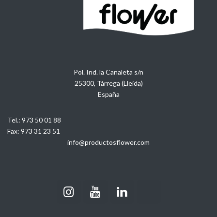
Pol. Ind. la Canaleta s/n
25300, Tàrrega (Lleida)
España
Tel.:
973 50 01 88
Fax:
973 31 23 51
info@productosflower.com