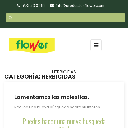
973 50 01 88
info@productosflower.com
Navegación
☰
de
palanca
HERBICIDAS
CATEGORÍA: HERBICIDAS
Lamentamos las molestias.
Realice una nueva búsqueda sobre su interés
Puedes hacer una nueva busqueda