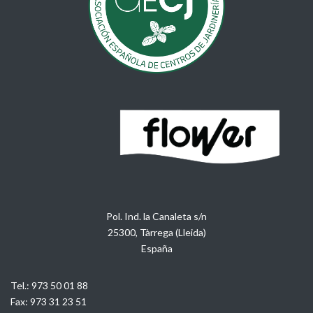
Pol. Ind. la Canaleta s/n
25300, Tàrrega (Lleida)
España
Tel.:
973 50 01 88
Fax:
973 31 23 51