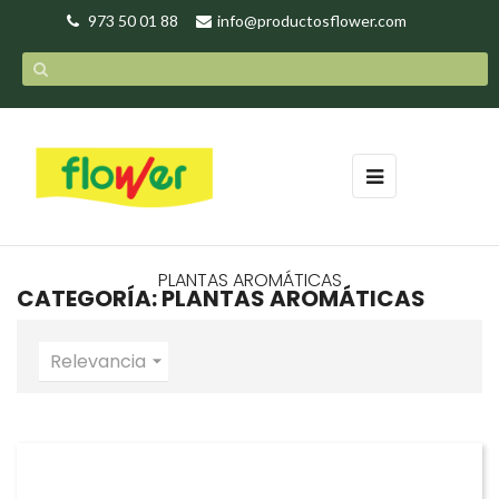
973 50 01 88
info@productosflower.com
Navegación
☰
de
palanca
PLANTAS AROMÁTICAS
CATEGORÍA: PLANTAS AROMÁTICAS
Relevancia
