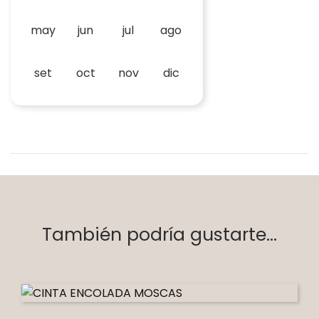
may
jun
jul
ago
set
oct
nov
dic
También podría gustarte...