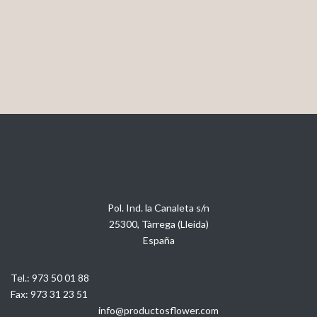
Pol. Ind. la Canaleta s/n
25300, Tàrrega (Lleida)
España
Tel.:
973 50 01 88
Fax:
973 31 23 51
info@productosflower.com