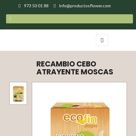
973 50 01 88
info@productosflower.com
Navegación
☰
de
palanca
RECAMBIO CEBO
ATRAYENTE MOSCAS