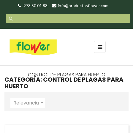
973 50 01 88
info@productosflower.com
Navegación
☰
de
palanca
CONTROL DE PLAGAS PARA HUERTO
CATEGORÍA: CONTROL DE PLAGAS PARA
HUERTO
Relevancia
