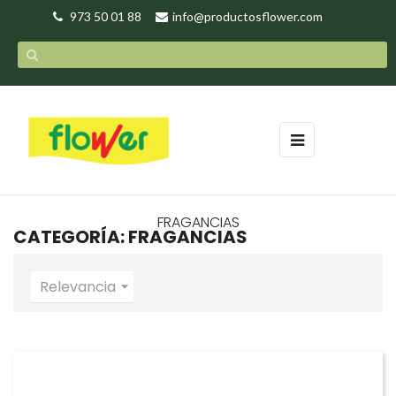
973 50 01 88
info@productosflower.com
Navegación
☰
de
palanca
FRAGANCIAS
CATEGORÍA: FRAGANCIAS
Relevancia
