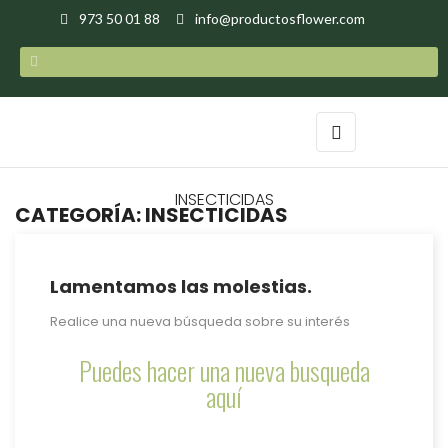
973 50 01 88
info@productosflower.com
Navegación
☰
de
palanca
INSECTICIDAS
CATEGORÍA: INSECTICIDAS
Lamentamos las molestias.
Realice una nueva búsqueda sobre su interés
Puedes hacer una nueva busqueda
aquí