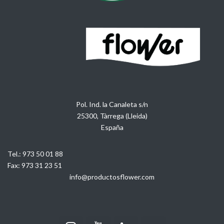
Pol. Ind. la Canaleta s/n
25300, Tàrrega (Lleida)
España
Tel.:
973 50 01 88
Fax:
973 31 23 51
info@productosflower.com