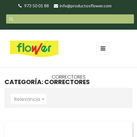
973 50 01 88
info@productosflower.com
Navegación
☰
de
palanca
CORRECTORES
CATEGORÍA: CORRECTORES
Relevancia
