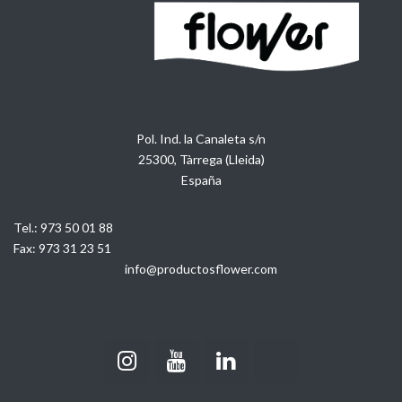
Pol. Ind. la Canaleta s/n
25300, Tàrrega (Lleida)
España
Tel.:
973 50 01 88
Fax:
973 31 23 51
info@productosflower.com