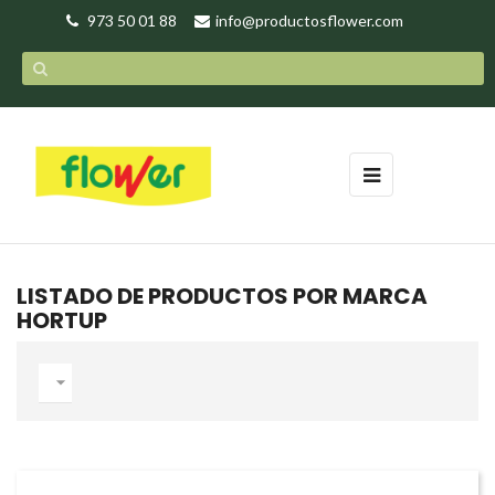
973 50 01 88
info@productosflower.com
Navegación
☰
de
palanca
LISTADO DE PRODUCTOS POR MARCA
HORTUP
