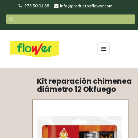
973 50 01 88
info@productosflower.com
Navegación
☰
de
palanca
Kit reparación chimenea
diámetro 12 Okfuego