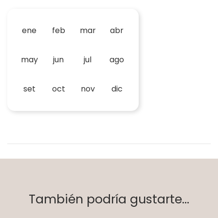
ene
feb
mar
abr
may
jun
jul
ago
set
oct
nov
dic
También podría gustarte...