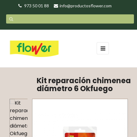
973 50 01 88
info@productosflower.com
Navegación
☰
de
palanca
Kit reparación chimenea
diámetro 6 Okfuego