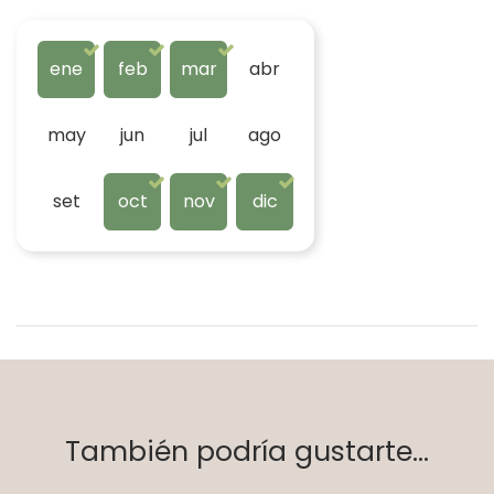
ene
feb
mar
abr
may
jun
jul
ago
set
oct
nov
dic
También podría gustarte...