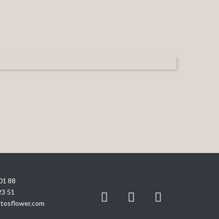
01 88
23 51
tosflower.com