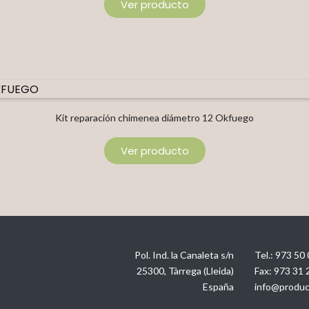
Ver producto
Kit reparación chimenea diámetro 12 Okfuego
Ver producto
Pol. Ind. la Canaleta s/n
Tel.:
973 50 
25300, Tàrrega (Lleida)
Fax:
973 31 
España
info@produc