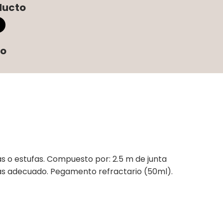
ducto
to
as o estufas. Compuesto por: 2.5 m de junta
l más adecuado. Pegamento refractario (50ml).