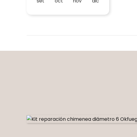
set
oct
nov
dic