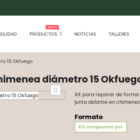
NUEVO
BILIDAD
PRODUCTOS
NOTÍCIAS
TALLERES
tro 15 Okfuego
chimenea diámetro 15 Okfueg

Kit para reparar de forma 
junta aislante en chimenea
Formato
Kit compuesto por