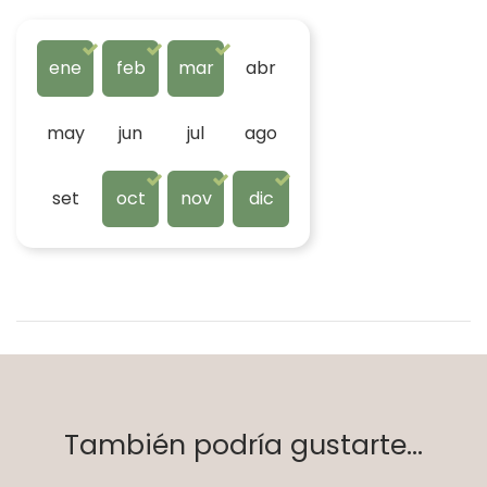
ene
feb
mar
abr
may
jun
jul
ago
set
oct
nov
dic
También podría gustarte...