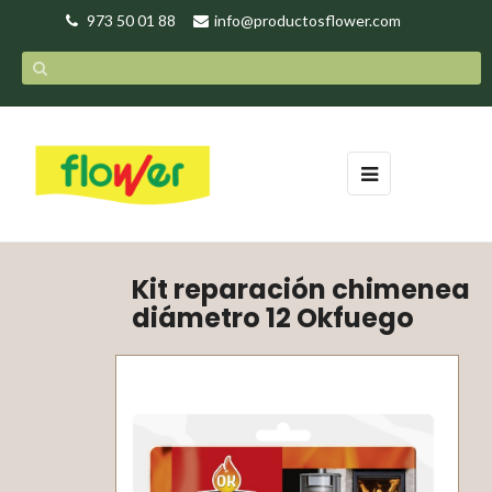
973 50 01 88
info@productosflower.com
Navegación
☰
de
palanca
Kit reparación chimenea
diámetro 12 Okfuego