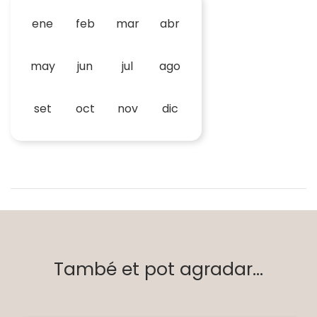
ene
feb
mar
abr
may
jun
jul
ago
set
oct
nov
dic
També et pot agradar...