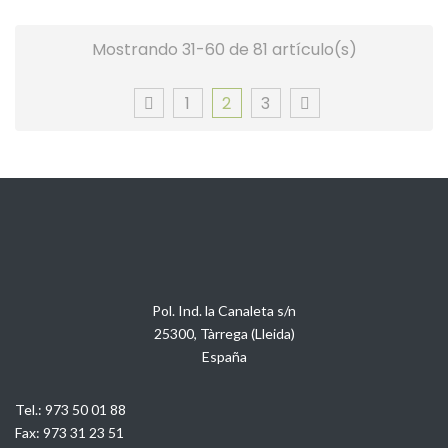
Mostrando 31-60 de 81 artículo(s)
1
2
3
Pol. Ind. la Canaleta s/n
25300, Tàrrega (Lleida)
España
Tel.:
973 50 01 88
Fax:
973 31 23 51