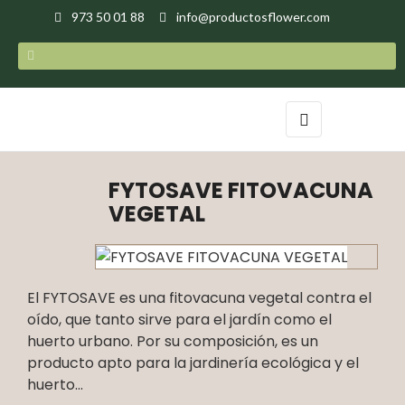
973 50 01 88
info@productosflower.com
Navegación
☰
de
palanca
FYTOSAVE FITOVACUNA
VEGETAL
El FYTOSAVE es una fitovacuna vegetal contra el
oído, que tanto sirve para el jardín como el
huerto urbano. Por su composición, es un
producto apto para la jardinería ecológica y el
huerto...