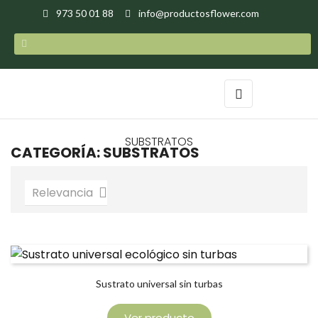
973 50 01 88
info@productosflower.com
Navegación
☰
de
palanca
SUBSTRATOS
CATEGORÍA: SUBSTRATOS
Relevancia

Sustrato universal sin turbas
Ver producto