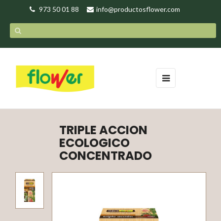
973 50 01 88
info@productosflower.com
Navegación
☰
de
palanca
TRIPLE ACCION
ECOLOGICO
CONCENTRADO