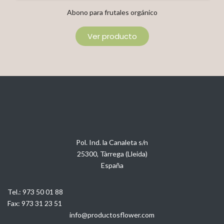
Abono para frutales orgánico
Ver producto
Pol. Ind. la Canaleta s/n
25300, Tàrrega (Lleida)
España
Tel.:
973 50 01 88
Fax:
973 31 23 51
info@productosflower.com