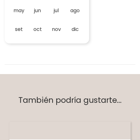
may
jun
jul
ago
set
oct
nov
dic
También podría gustarte...