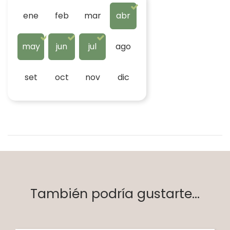
ene
feb
mar
abr
may
jun
jul
ago
set
oct
nov
dic
También podría gustarte...