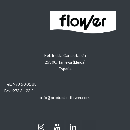
Pol. Ind. la Canaleta s/n
25300, Tàrrega (Lleida)
España
Tel.:
973 50 01 88
Fax:
973 31 23 51
info@productosflower.com