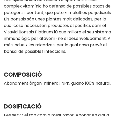
complex vitamínic ho defensa de possibles atacs de
patògens i per tant, que pateixi malalties perjudicials.
Els bonsais són unes plantes molt delicades, per la
qual cosa necessiten productes específics com el
Vitavid Bonsais Platinum 10 que millora el seu sistema
immunològic per afavorir-ne el desenvolupament. A
més indueix les micorizes, per la qual cosa prevé el
bonsai de possibles infeccions.
COMPOSICIÓ
Abonament òrgan-mineral, NPK, guano 100% natural.
DOSIFICACIÓ
Fes servir el tap com a mesurador: Abonar en aigua