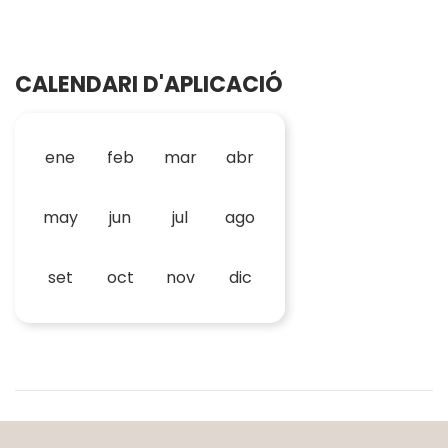
CALENDARI D'APLICACIÓ
ene
feb
mar
abr
may
jun
jul
ago
set
oct
nov
dic