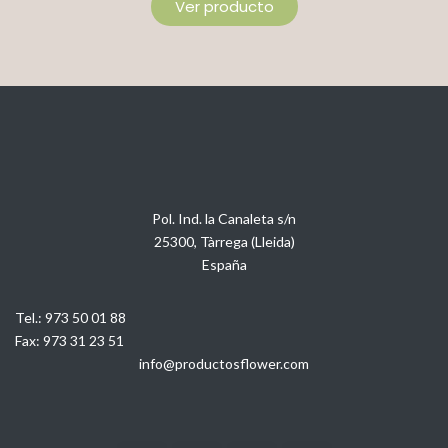
Ver producto
Pol. Ind. la Canaleta s/n
25300, Tàrrega (Lleida)
España
Tel.:
973 50 01 88
Fax:
973 31 23 51
info@productosflower.com