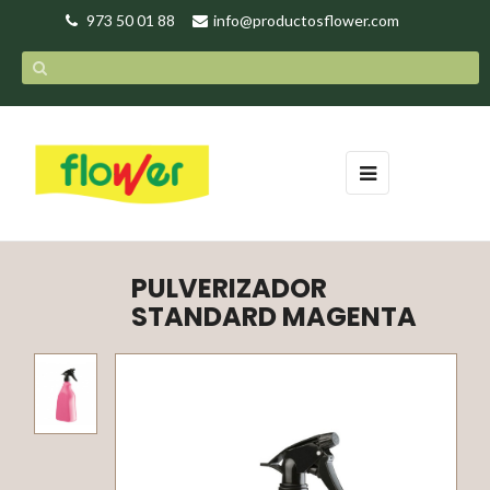
973 50 01 88
info@productosflower.com
Navegación
☰
de
palanca
PULVERIZADOR
STANDARD MAGENTA