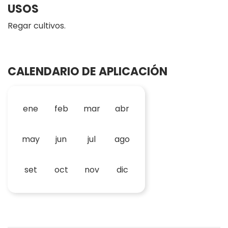
USOS
Regar cultivos.
CALENDARIO DE APLICACIÓN
ene
feb
mar
abr
may
jun
jul
ago
set
oct
nov
dic