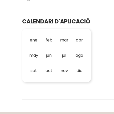
CALENDARI D'APLICACIÓ
ene
feb
mar
abr
may
jun
jul
ago
set
oct
nov
dic