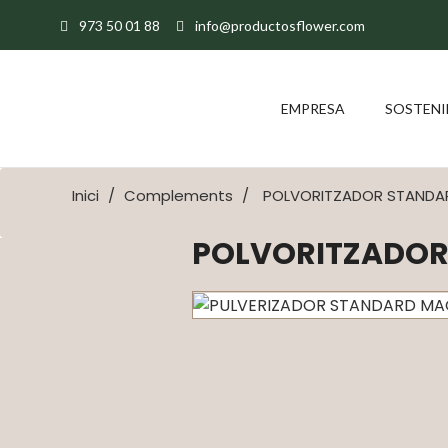
973 50 01 88
info@productosflower.com
EMPRESA
SOSTENI
Inici
Complements
POLVORITZADOR STANDA
POLVORITZADOR