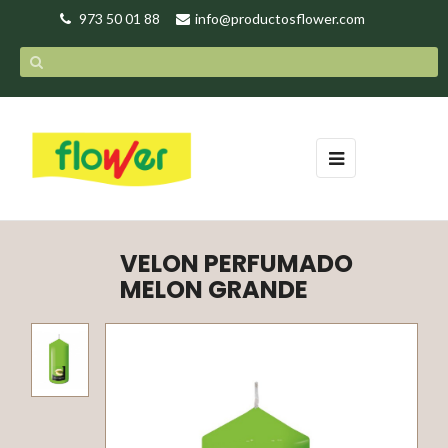
973 50 01 88
info@productosflower.com
Navegación
☰
de
palanca
VELON PERFUMADO
MELON GRANDE