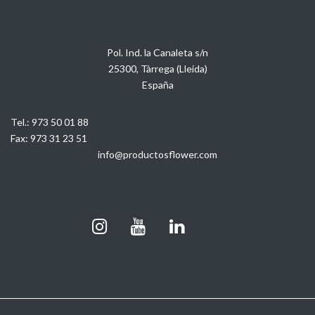
Pol. Ind. la Canaleta s/n
25300, Tàrrega (Lleida)
España
Tel.:
973 50 01 88
Fax:
973 31 23 51
info@productosflower.com