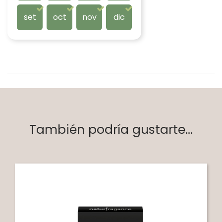
set
oct
nov
dic
También podría gustarte...