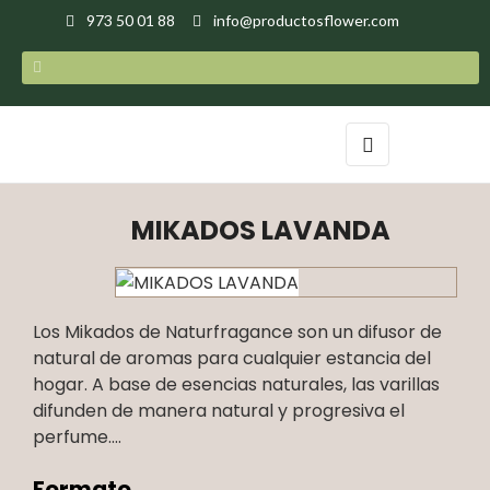
973 50 01 88
info@productosflower.com
Navegación
☰
de
palanca
MIKADOS LAVANDA
Los Mikados de Naturfragance son un difusor de
natural de aromas para cualquier estancia del
hogar. A base de esencias naturales, las varillas
difunden de manera natural y progresiva el
perfume....
Formato