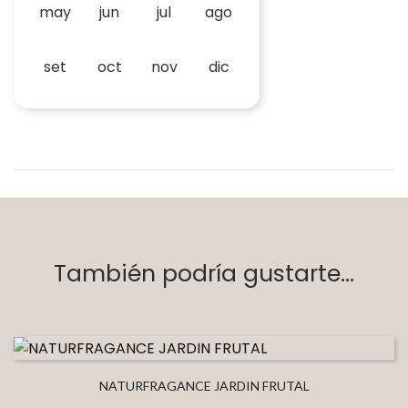
may
jun
jul
ago
set
oct
nov
dic
También podría gustarte...
NATURFRAGANCE JARDIN FRUTAL