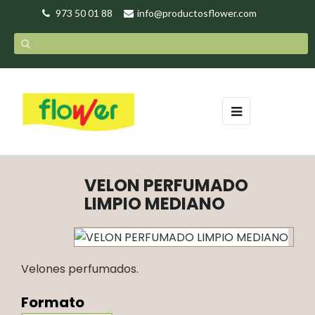
973 50 01 88
info@productosflower.com
Navegación
☰
de
palanca
VELON PERFUMADO
LIMPIO MEDIANO
Velones perfumados.
Formato