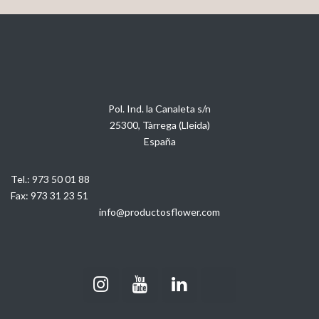
Pol. Ind. la Canaleta s/n
25300, Tàrrega (Lleida)
España
Tel.:
973 50 01 88
Fax:
973 31 23 51
info@productosflower.com