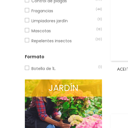
Control de plagas
(44)
Fragancias
(11)
Limpiadores jardín
(18)
Mascotas
(30)
Repelentes insectos
Formato
(1)
Botella de 1L.
ACEI
JARDÍN