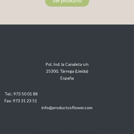
Ver producto
Pol. Ind. la Canaleta s/n
25300, Tàrrega (Lleida)
España
Tel.:
973 50 01 88
Fax:
973 31 23 51
info@productosflower.com