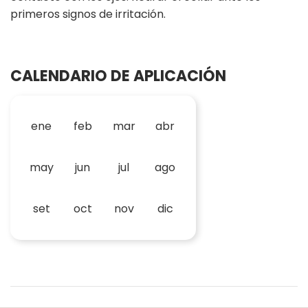
primeros signos de irritación.
CALENDARIO DE APLICACIÓN
ene
feb
mar
abr
may
jun
jul
ago
set
oct
nov
dic