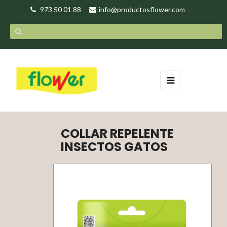
973 50 01 88
info@productosflower.com
Navegación
☰
de
palanca
COLLAR REPELENTE
INSECTOS GATOS