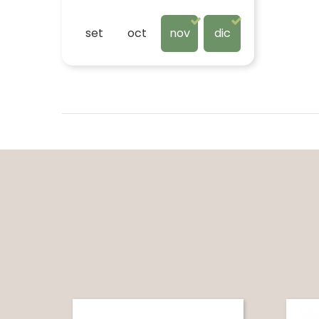
set
oct
nov
dic