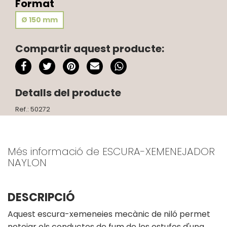
Format
Ø 150 mm
Compartir aquest producte:
Detalls del producte
Ref.: 50272
Més informació de ESCURA-XEMENEJADOR
NAYLON
DESCRIPCIÓ
Aquest escura-xemeneies mecànic de niló permet
netejar els conductes de fum de les estufes d'una