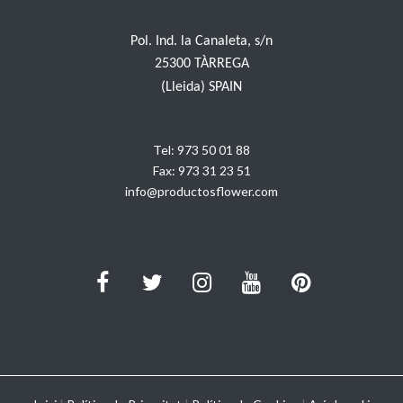
Pol. Ind. la Canaleta, s/n
25300 TÀRREGA
(Lleida) SPAIN
Tel:
973 50 01 88
Fax:
973 31 23 51
info@productosflower.com