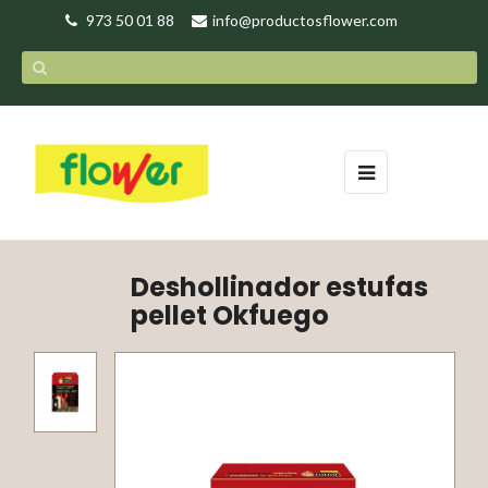
973 50 01 88
info@productosflower.com
Navegación
☰
de
palanca
Deshollinador estufas
pellet Okfuego