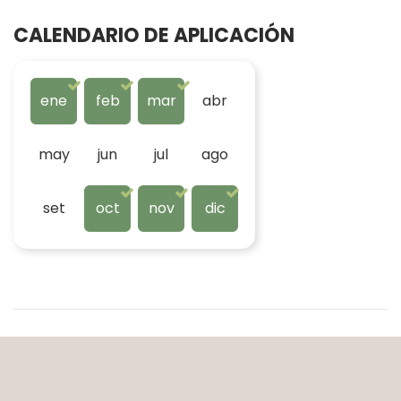
CALENDARIO DE APLICACIÓN
ene
feb
mar
abr
may
jun
jul
ago
set
oct
nov
dic