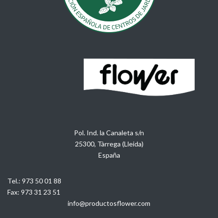
Pol. Ind. la Canaleta s/n
25300, Tàrrega (Lleida)
España
Tel.:
973 50 01 88
Fax:
973 31 23 51
info@productosflower.com