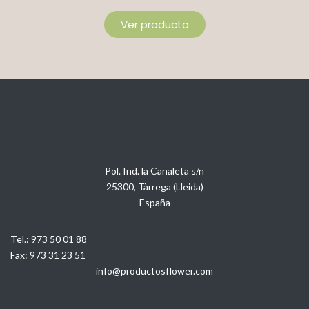
Ver producto
Pol. Ind. la Canaleta s/n
25300, Tàrrega (Lleida)
España
Tel.:
973 50 01 88
Fax:
973 31 23 51
info@productosflower.com