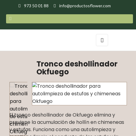
973 50 01 88
info@productosflower.com
Navegación
☰
de
palanca
Tronco deshollinador
Okfuego
El tronco deshollinador de Okfuego elimina y
previene la acumulación de hollín en chimeneas
y estufas. Funciona como una autolimpieza y