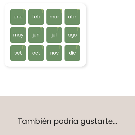
ene
feb
mar
abr
may
jun
jul
ago
set
oct
nov
dic
También podría gustarte...