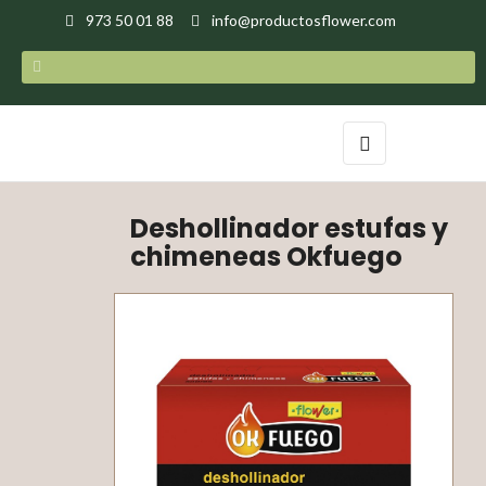
973 50 01 88
info@productosflower.com
Navegación
☰
de
palanca
Deshollinador estufas y
chimeneas Okfuego