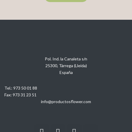
Pol. Ind. la Canaleta s/n
25300, Tàrrega (Lleida)
España
Tel.:
973 50 01 88
Fax:
973 31 23 51
info@productosflower.com