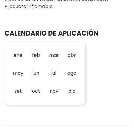
Producto inflamable.
CALENDARIO DE APLICACIÓN
ene
feb
mar
abr
may
jun
jul
ago
set
oct
nov
dic