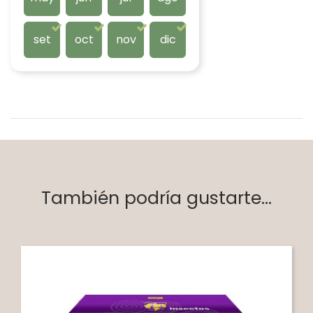
set
oct
nov
dic
También podría gustarte...