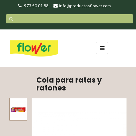
973 50 01 88
info@productosflower.com
Navegación
☰
de
palanca
Cola para ratas y
ratones