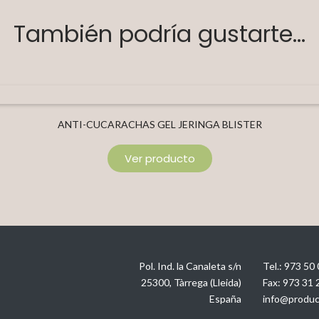
También podría gustarte...
ANTI-CUCARACHAS GEL JERINGA BLISTER
Ver producto
Pol. Ind. la Canaleta s/n
Tel.:
973 50 
25300, Tàrrega (Lleida)
Fax:
973 31 
España
info@produc