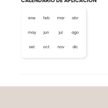
CALENDARIO DE APLICACIÓN
ene
feb
mar
abr
may
jun
jul
ago
set
oct
nov
dic