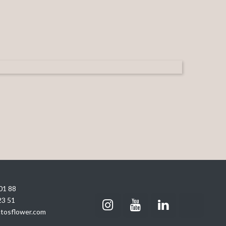
01 88
23 51
tosflower.com