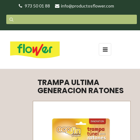
973 50 01 88
info@productosflower.com
Navegación
☰
de
palanca
TRAMPA ULTIMA
GENERACION RATONES