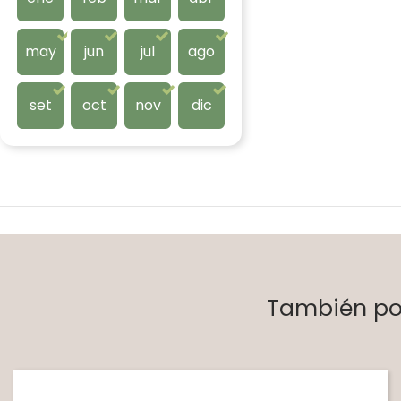
may
jun
jul
ago
set
oct
nov
dic
También pod