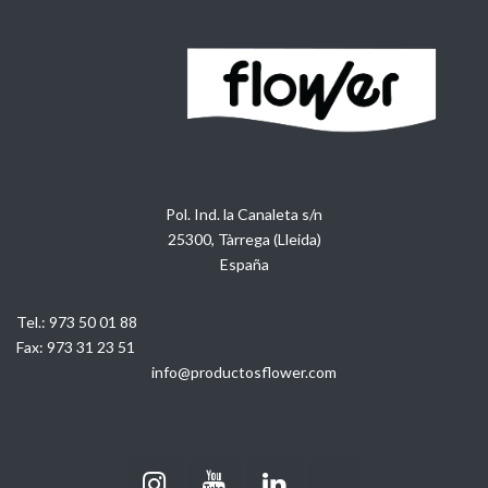
Pol. Ind. la Canaleta s/n
25300, Tàrrega (Lleida)
España
Tel.:
973 50 01 88
Fax:
973 31 23 51
info@productosflower.com