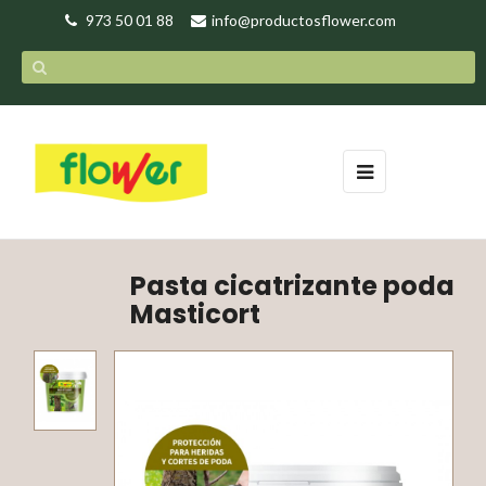
973 50 01 88
info@productosflower.com
Navegación
☰
de
palanca
Pasta cicatrizante poda
Masticort