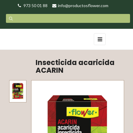
973 50 01 88
info@productosflower.com
Navegación
☰
de
palanca
Insecticida acaricida
ACARIN