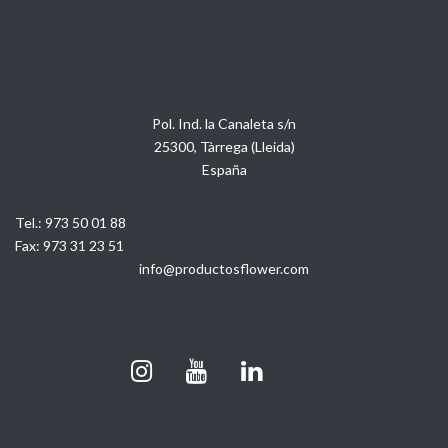
Pol. Ind. la Canaleta s/n
25300, Tàrrega (Lleida)
España
Tel.:
973 50 01 88
Fax:
973 31 23 51
info@productosflower.com