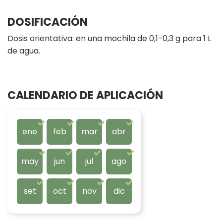
DOSIFICACIÓN
Dosis orientativa: en una mochila de 0,1-0,3 g para 1 L
de agua.
CALENDARIO DE APLICACIÓN
ene
feb
mar
abr
may
jun
jul
ago
set
oct
nov
dic