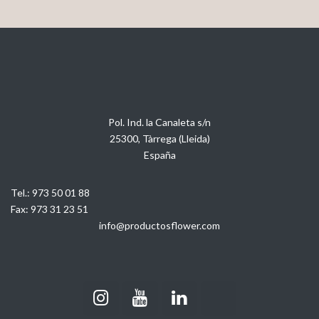
Pol. Ind. la Canaleta s/n
25300, Tàrrega (Lleida)
España
Tel.:
973 50 01 88
Fax:
973 31 23 51
info@productosflower.com