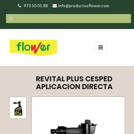
973 50 01 88
info@productosflower.com
Navegación
☰
de
palanca
REVITAL PLUS CESPED
APLICACION DIRECTA