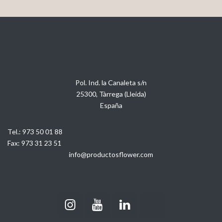
Pol. Ind. la Canaleta s/n
25300, Tàrrega (Lleida)
España
Tel.:
973 50 01 88
Fax:
973 31 23 51
info@productosflower.com