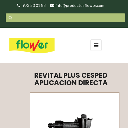
973 50 01 88
info@productosflower.com
Navegación
☰
de
palanca
REVITAL PLUS CESPED
APLICACION DIRECTA