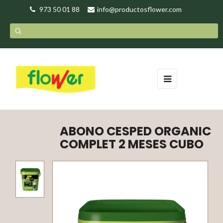
973 50 01 88
info@productosflower.com
Navegación
☰
de
palanca
ABONO CESPED ORGANIC
COMPLET 2 MESES CUBO