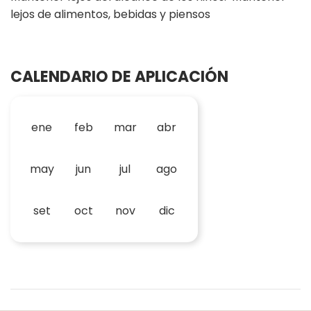
lejos de alimentos, bebidas y piensos
CALENDARIO DE APLICACIÓN
ene
feb
mar
abr
may
jun
jul
ago
set
oct
nov
dic