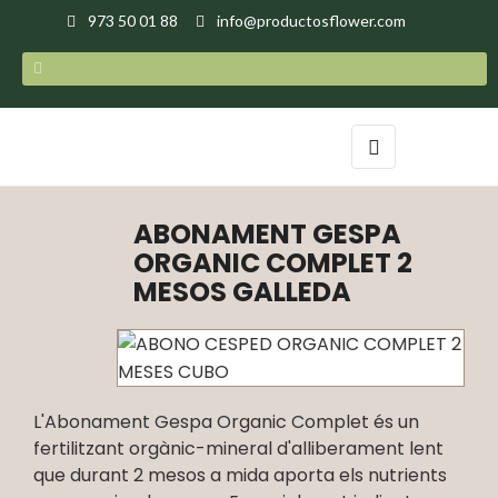
973 50 01 88
info@productosflower.com
Toggle
☰
navigation
ABONAMENT GESPA
ORGANIC COMPLET 2
MESOS GALLEDA
L'Abonament Gespa Organic Complet és un
fertilitzant orgànic-mineral d'alliberament lent
que durant 2 mesos a mida aporta els nutrients