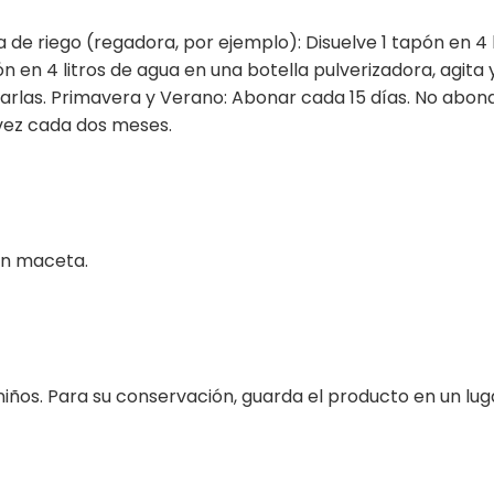
e riego (regadora, por ejemplo): Disuelve 1 tapón en 4 
pón en 4 litros de agua en una botella pulverizadora, agi
ñarlas. Primavera y Verano: Abonar cada 15 días. No abon
 vez cada dos meses.
s en maceta.
 niños. Para su conservación, guarda el producto en un lu