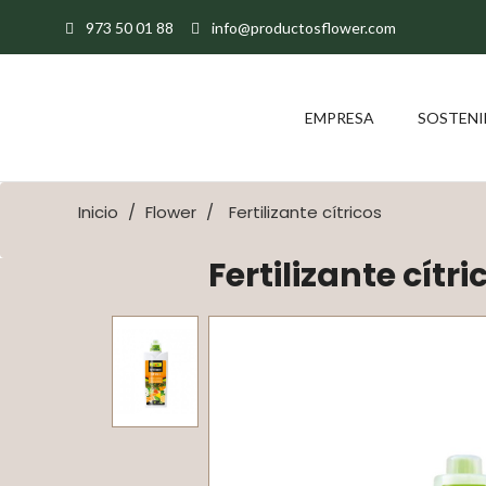
973 50 01 88
info@productosflower.com
EMPRESA
SOSTENI
Inicio
Flower
Fertilizante cítricos
Fertilizante cítri