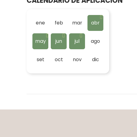
CALENDARIO DE APLICACIÓN
ene
feb
mar
abr
may
jun
jul
ago
set
oct
nov
dic