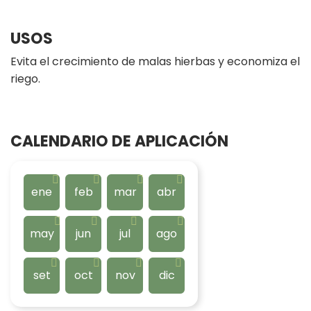
USOS
Evita el crecimiento de malas hierbas y economiza el
riego.
CALENDARIO DE APLICACIÓN
ene
feb
mar
abr
may
jun
jul
ago
set
oct
nov
dic