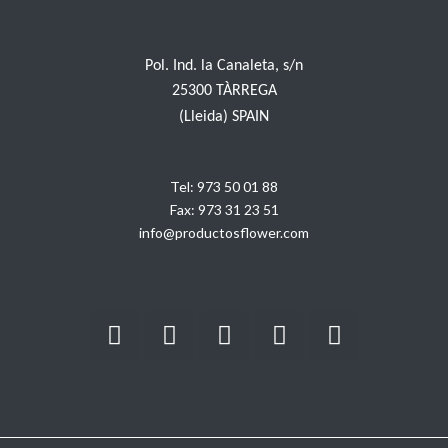
Pol. Ind. la Canaleta, s/n
25300 TÀRREGA
(Lleida) SPAIN
Tel:
973 50 01 88
Fax:
973 31 23 51
info@productosflower.com