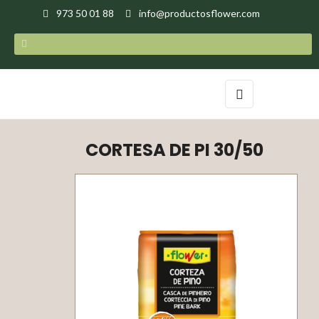
973 50 01 88
info@productosflower.com
Toggle
☰
navigation
CORTESA DE PI 30/50