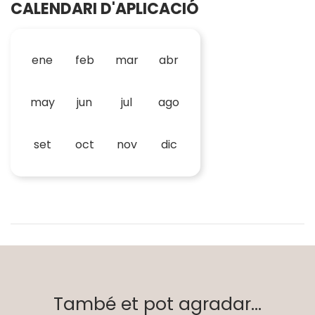
CALENDARI D'APLICACIÓ
ene
feb
mar
abr
may
jun
jul
ago
set
oct
nov
dic
També et pot agradar...