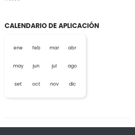
CALENDARIO DE APLICACIÓN
ene
feb
mar
abr
may
jun
jul
ago
set
oct
nov
dic