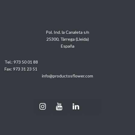
Pol. Ind. la Canaleta s/n
25300, Tàrrega (Lleida)
España
Tel.:
973 50 01 88
Fax:
973 31 23 51
info@productosflower.com