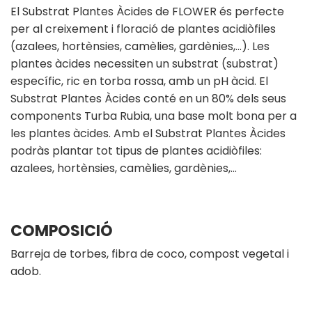
El Substrat Plantes Àcides de FLOWER és perfecte
per al creixement i floració de plantes acidiòfiles
(azalees, hortènsies, camèlies, gardènies,…). Les
plantes àcides necessiten un substrat (substrat)
específic, ric en torba rossa, amb un pH àcid. El
Substrat Plantes Àcides conté en un 80% dels seus
components Turba Rubia, una base molt bona per a
les plantes àcides. Amb el Substrat Plantes Àcides
podràs plantar tot tipus de plantes acidiòfiles:
azalees, hortènsies, camèlies, gardènies,…
COMPOSICIÓ
Barreja de torbes, fibra de coco, compost vegetal i
adob.