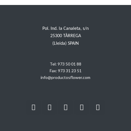
Pol. Ind. la Canaleta, s/n
25300 TÀRREGA
(Lleida) SPAIN
Tel:
973 50 01 88
Fax:
973 31 23 51
info@productosflower.com