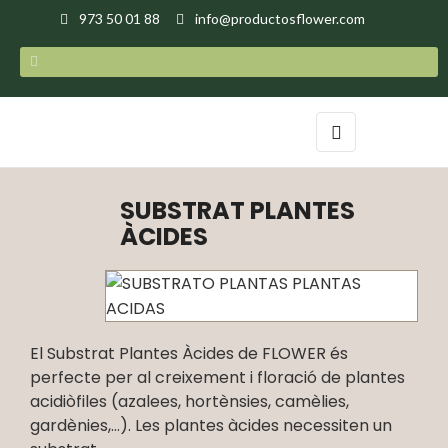
973 50 01 88
info@productosflower.com
Toggle
☰
navigation
SUBSTRAT PLANTES
ÀCIDES
El Substrat Plantes Àcides de FLOWER és
perfecte per al creixement i floració de plantes
acidiòfiles (azalees, hortènsies, camèlies,
gardènies,…). Les plantes àcides necessiten un