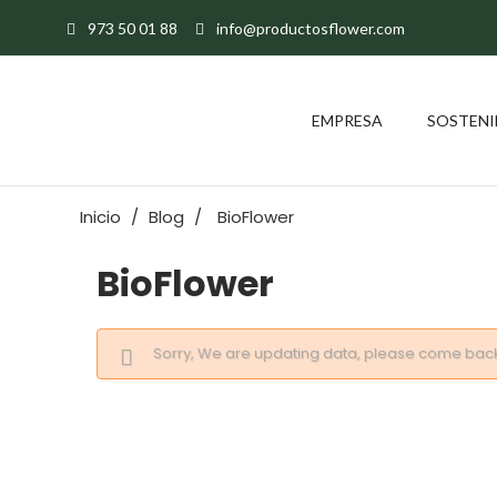
973 50 01 88
info@productosflower.com
EMPRESA
SOSTENI
Inicio
Blog
BioFlower
BioFlower
Sorry, We are updating data, please come back 