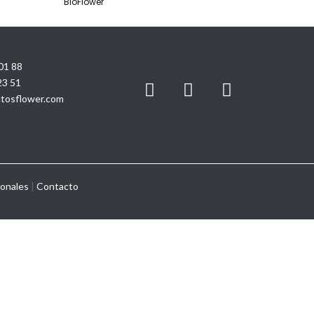
BioFlower
01 88
23 51
tosflower.com
sonales
|
Contacto