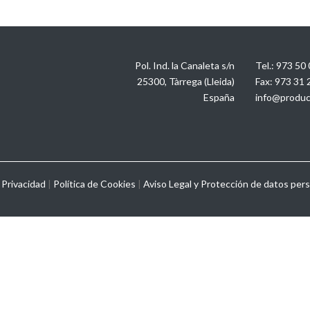
Pol. Ind. la Canaleta s/n
Tel.:
973 50 
25300, Tàrrega (Lleida)
Fax:
973 31 
España
info@produc
 Privacidad
|
Política de Cookies
|
Aviso Legal y
Protección de datos per